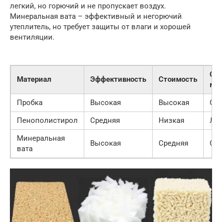
легкий, но горючий и не пропускает воздух.
Минеральная вата – эффективный и негорючий
утеплитель, но требует защиты от влаги и хорошей
вентиляции.
Сл
Материал
Эффективность
Стоимость
мо
Пробка
Высокая
Высокая
Ср
Пенополистирол
Средняя
Низкая
Лег
Минеральная
Высокая
Средняя
Ср
вата