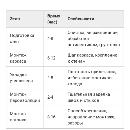
Время
Этап
Особенности
(час)
Очистка, выравнивание,
Подготовка
4-8
обработка
стен
антисептиком, грунтовка
Монтаж
Шаг каркаса, крепление
6-12
каркаса
к стенам
Плотность прилегания,
Укладка
4-8
избежание мостиков
утеплителя
холода
Монтаж
Тщательная заделка
2-4
пароизоляции
швов и стыков
Способ крепления,
Монтаж
8-16
направление монтажа,
вагонки
зазоры