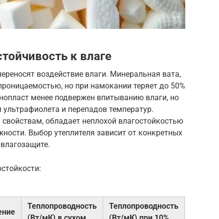
стойчивость к влаге
переносят воздействие влаги. Минеральная вата,
проницаемостью, но при намокании теряет до 50%
енопласт менее подвержен впитыванию влаги, но
 ультрафиолета и перепадов температур.
 свойствам, обладает неплохой влагостойкостью
ности. Выбор утеплителя зависит от конкретных
 влагозащите.
остойкости:
Теплопроводность
Теплопроводность
ение
Срок с
(Вт/мК) в сухом
(Вт/мК) при 10%