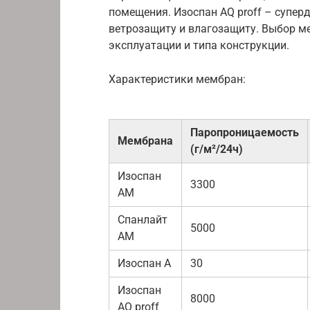
помещения. Изоспан AQ proff – супе
ветрозащиту и влагозащиту. Выбор м
эксплуатации и типа конструкции.
Характеристики мембран:
Паропроницаемость
Мембрана
(г/м²/24ч)
Изоспан
3300
АМ
Спанлайт
5000
AM
Изоспан А
30
Изоспан
8000
AQ proff