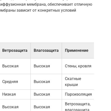
рдиффузионная мембрана, обеспечивает отличную
ембраны зависит от конкретных условий
Ветрозащита
Влагозащита
Применение
Высокая
Высокая
Стены, кровля
Скатныe
Средняя
Высокая
крыши
Низкая
Высокая
Пароизоляция
Ветрозащита,
Высокая
Высокая
влагозащита