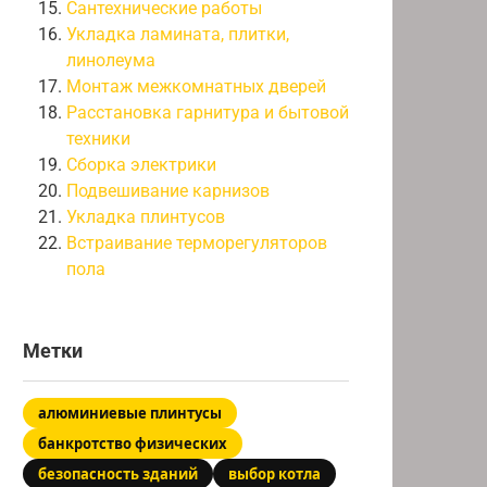
Сантехнические работы
Укладка ламината, плитки,
линолеума
Монтаж межкомнатных дверей
Расстановка гарнитура и бытовой
техники
Сборка электрики
Подвешивание карнизов
Укладка плинтусов
Встраивание терморегуляторов
пола
Метки
алюминиевые плинтусы
банкротство физических
лужбы
безопасность зданий
выбор котла