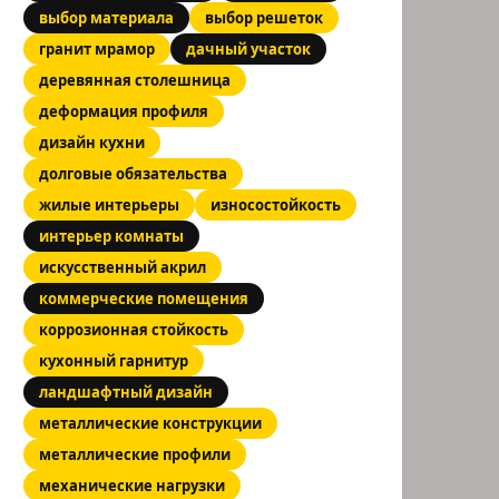
тировочно)
выбор материала
выбор решеток
гранит мрамор
дачный участок
ет
деревянная столешница
ет
деформация профиля
дизайн кухни
ет
долговые обязательства
жилые интерьеры
износостойкость
ет
интерьер комнаты
искусственный акрил
коммерческие помещения
коррозионная стойкость
кухонный гарнитур
ландшафтный дизайн
металлические конструкции
металлические профили
механические нагрузки