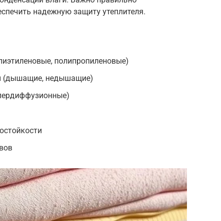
еспечить надежную защиту утеплителя.
лиэтиленовые, полипропиленовые)
 (дышащие, недышащие)
пердиффузионные)
остойкости
вов