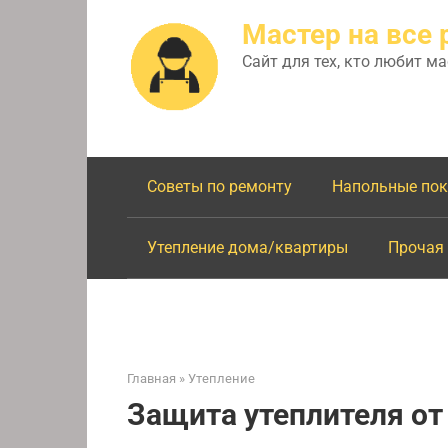
Перейти
Мастер на все 
к
контенту
Сайт для тех, кто любит м
Советы по ремонту
Напольные по
Утепление дома/квартиры
Прочая
Главная
»
Утепление
Защита утеплителя от