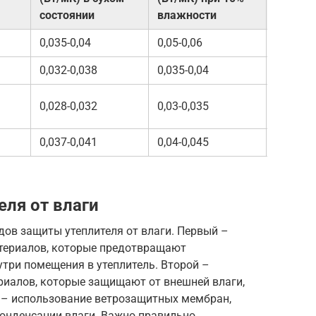
(ориен
состоянии
влажности
0,035-0,04
0,05-0,06
50-70 л
0,032-0,038
0,035-0,04
30-50 л
0,028-0,032
0,03-0,035
50-70 л
0,037-0,041
0,04-0,045
25-30 л
ля от влаги
ов защиты утеплителя от влаги. Первый –
териалов, которые предотвращают
три помещения в утеплитель. Второй –
иалов, которые защищают от внешней влаги,
й – использование ветрозащитных мембран,
онденсации влаги. Важно правильно