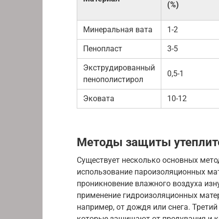
(%)
Минеральная вата
1-2
Пенопласт
3-5
Экструдированный
0,5-1
пенополистирол
Эковата
10-12
Методы защиты утеплите
Существует несколько основных метод
использование пароизоляционных ма
проникновение влажного воздуха изну
применение гидроизоляционных матер
например, от дождя или снега. Трети
которые защищают от продувания и к