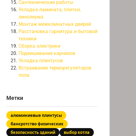
Сантехнические работы
Укладка ламината, плитки,
линолеума
Монтаж межкомнатных дверей
Расстановка гарнитура и бытовой
техники
Сборка электрики
Подвешивание карнизов
Укладка плинтусов
Встраивание терморегуляторов
пола
Метки
алюминиевые плинтусы
банкротство физических
безопасность зданий
выбор котла