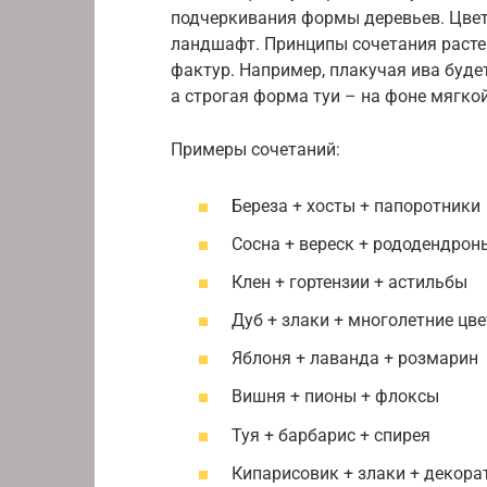
подчеркивания формы деревьев. Цвет
ландшафт. Принципы сочетания растен
фактур. Например, плакучая ива буде
а строгая форма туи – на фоне мягко
Примеры сочетаний:
Береза + хосты + папоротники
Сосна + вереск + рододендрон
Клен + гортензии + астильбы
Дуб + злаки + многолетние цв
Яблоня + лаванда + розмарин
Вишня + пионы + флоксы
Туя + барбарис + спирея
Кипарисовик + злаки + декора