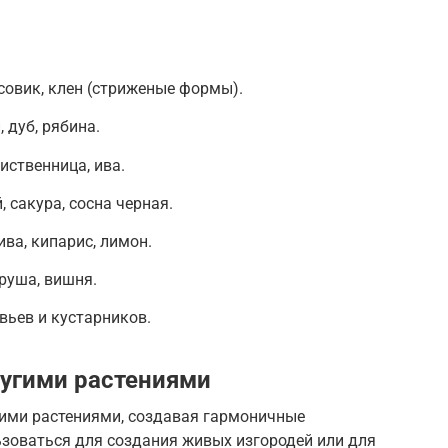
совик, клен (стриженые формы).
 дуб, рябина.
иственница, ива.
, сакура, сосна черная.
ва, кипарис, лимон.
руша, вишня.
вьев и кустарников.
ругими растениями
гими растениями, создавая гармоничные
ьзоваться для создания живых изгородей или для