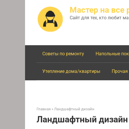
Перейти
Мастер на все 
к
контенту
Сайт для тех, кто любит м
Советы по ремонту
Напольные по
Утепление дома/квартиры
Прочая
Главная
»
Ландшафтный дизайн
Ландшафтный дизайн 