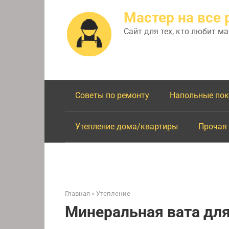
Перейти
Мастер на все 
к
контенту
Сайт для тех, кто любит м
Советы по ремонту
Напольные по
Утепление дома/квартиры
Прочая
Главная
»
Утепление
Минеральная вата для