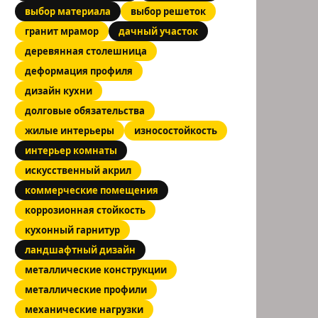
выбор материала
выбор решеток
гранит мрамор
дачный участок
деревянная столешница
деформация профиля
дизайн кухни
долговые обязательства
жилые интерьеры
износостойкость
интерьер комнаты
искусственный акрил
коммерческие помещения
коррозионная стойкость
кухонный гарнитур
ландшафтный дизайн
металлические конструкции
металлические профили
механические нагрузки