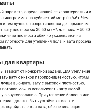
 ваты
й параметр, определяющий ее характеристики и
в килограммах на кубический метр (кг/м³). Чем
л и тем лучше он сопротивляется деформациям.
 вату плотностью 30-50 кг/м³, для пола – 50-80
означение плотности обычно указывается на
м плотности для утепления пола, и вата просела
лывать.
ы для квартиры
ы зависит от конкретной задачи. Для утепления
вать вату с низкой паропроницаемостью, чтобы
 лучше выбирать вату с высокой плотностью,
я потолка можно использовать вату любой
шую звукоизоляцию. При утеплении балкона или
териал должен быть устойчив к влаге и
док подойдет легкая вата, обеспечивающая