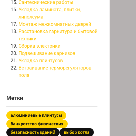
Сантехнические работы
Укладка ламината, плитки,
линолеума
Монтаж межкомнатных дверей
Расстановка гарнитура и бытовой
техники
Сборка электрики
Подвешивание карнизов
Укладка плинтусов
Встраивание терморегуляторов
пола
Метки
алюминиевые плинтусы
банкротство физических
безопасность зданий
выбор котла